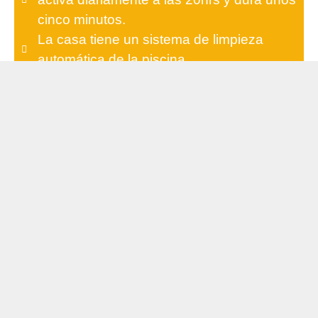
cinco minutos.
La casa tiene un sistema de limpieza
automática de la piscina
Gracias por tirar la basura antes de salir.
A la salida, por favor deje las llaves dentro
del buzón negro que se muestra.
ACCESO WIFI
Wifi: homewireless
Contraseña: security5