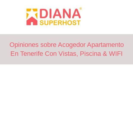
Opiniones sobre Acogedor Apartamento
En Tenerife Con Vistas, Piscina & WIFI