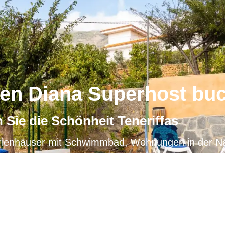
nen Diana Superhost bu
 Sie die Schönheit Teneriffas
Unsere Unterkünfte
rienhäuser mit Schwimmbad, Wohnungen in der N