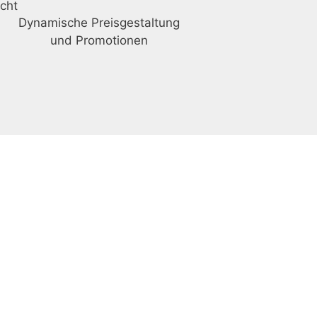
cht
Dynamische Preisgestaltung
und Promotionen
Kodex für die Vermittlung von
Touristen: I-0004823.1