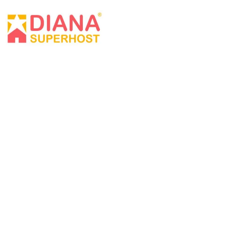
Die Wallfahrten, eine
Tradition, die tief in
den Kanarischen
Inseln verwurzelt ist