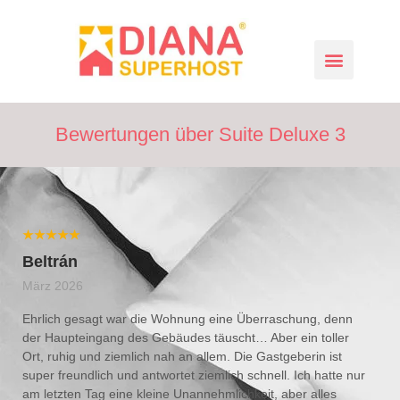
Sehenswürdigkeiten in der Lage, Teneriffa
kontaktieren Sie uns
Bewertungen über Suite Deluxe 3
★★★★★
Beltrán
März 2026
Ehrlich gesagt war die Wohnung eine Überraschung, denn
der Haupteingang des Gebäudes täuscht… Aber ein toller
Ort, ruhig und ziemlich nah an allem. Die Gastgeberin ist
super freundlich und antwortet ziemlich schnell. Ich hatte nur
am letzten Tag eine kleine Unannehmlichkeit, aber alles