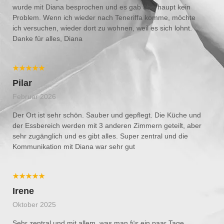
wurde mit Diana besprochen und es gab überhaupt kein
Problem. Wenn ich wieder nach Teneriffa komme, möchte
ich versuchen, wieder dort zu wohnen, weil es sich lohnt.
Danke für alles, Diana
★★★★★
Pilar
Februar 2026
Der Ort ist sehr schön. Sauber und gepflegt. Die Küche und
der Essbereich werden mit 3 anderen Zimmern geteilt, aber
sehr zugänglich und es gibt alles. Super zentral und die
Kommunikation mit Diana war sehr gut
★★★★★
Irene
Oktober 2025
Sehr zentral und mit allem, was man für ein paar Tage