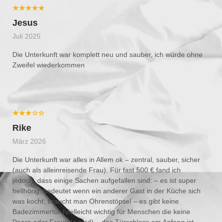
★★★★★
Jesus
Juli 2025
Die Unterkunft war komplett neu und sauber, ich würde ohne
Zweifel wiederkommen
★★★☆☆
Rike
März 2026
Die Unterkunft war alles in Allem ok – zentral, sauber, sicher
(auch als alleinreisende Frau). Für fast 500 € fand ich
jedoch, dass einige Sachen aufgefallen sind: – es ist super
hellhörig, bedeutet wenn ein anderer Gast in der Küche sich
was kocht, braucht man Ohrenstöpsel – es gibt keine
Badezimmertür (vielleicht wichtig für Menschen die keine
Paare oder Freunde sind) – das Türschloss am Anfang ist